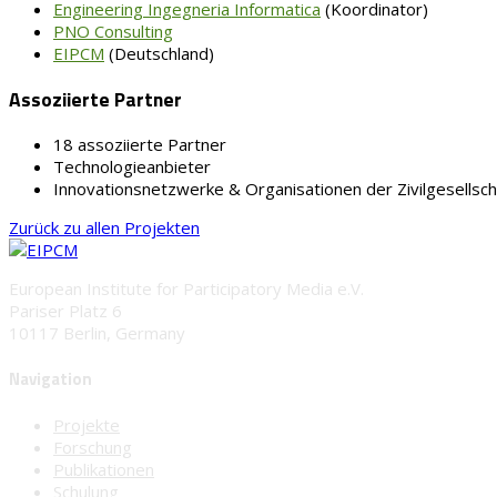
Engineering Ingegneria Informatica
(Koordinator)
PNO Consulting
EIPCM
(Deutschland)
Assoziierte Partner
18 assoziierte Partner
Technologieanbieter
Innovationsnetzwerke & Organisationen der Zivilgesellsch
Zurück zu allen Projekten
European Institute for Participatory Media e.V.
Pariser Platz 6
10117 Berlin, Germany
Navigation
Projekte
Forschung
Publikationen
Schulung