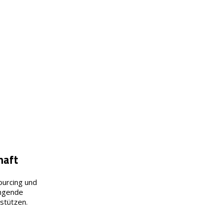
haft
ourcing und
ingende
stützen.