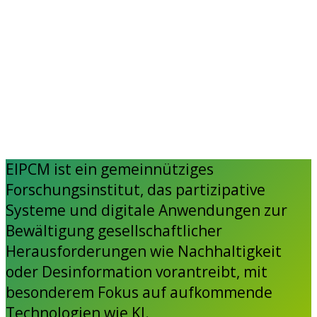
EIPCM ist ein gemeinnütziges
Forschungsinstitut, das partizipative
Systeme und digitale Anwendungen zur
Bewältigung gesellschaftlicher
Herausforderungen wie Nachhaltigkeit
oder Desinformation vorantreibt, mit
besonderem Fokus auf aufkommende
Technologien wie KI.