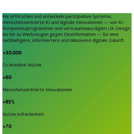
Wir erforschen und entwickeln partizipative Systeme,
menschenzentrierte KI und digitale Innovationen — von KI-
Kompetenzprogrammen und vertrauenswürdigem UX-Design
bis hin zu Werkzeugen gegen Desinformation — für eine
nachhaltigere, informiertere und inklusivere
digitale Zukunft.
>30.000
Co-kreative Nutzer
>60
Menschenzentrierte Innovationen
>85%
Nutzerzufriedenheit
>70