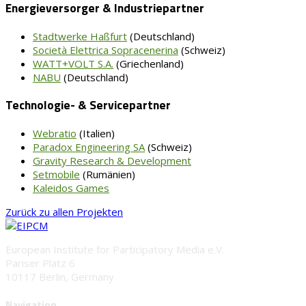
Energieversorger & Industriepartner
Stadtwerke Haßfurt
(Deutschland)
Società Elettrica Sopracenerina
(Schweiz)
WATT+VOLT S.A.
(Griechenland)
NABU
(Deutschland)
Technologie- & Servicepartner
Webratio
(Italien)
Paradox Engineering SA
(Schweiz)
Gravity Research & Development
Setmobile
(Rumänien)
Kaleidos Games
Zurück zu allen Projekten
European Institute for Participatory Media e.V.
Pariser Platz 6
10117 Berlin, Germany
Navigation